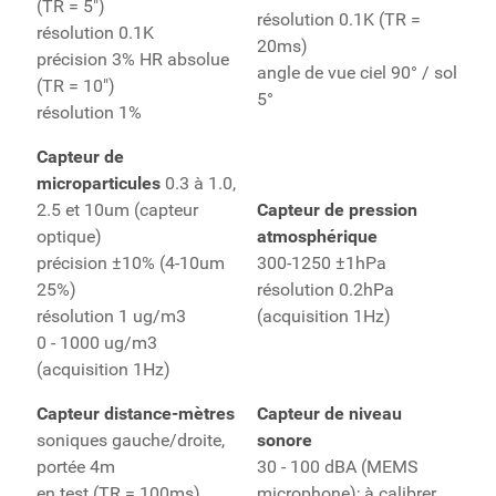
(TR = 5")
résolution 0.1K (TR =
résolution 0.1K
20ms)
précision 3% HR absolue
angle de vue ciel 90° / sol
(TR = 10")
5°
résolution 1%
Capteur de
microparticules
0.3 à 1.0,
2.5 et 10um (capteur
Capteur de pression
optique)
atmosphérique
précision ±10% (4-10um
300-1250 ±1hPa
25%)
résolution 0.2hPa
résolution 1 ug/m3
(acquisition 1Hz)
0 - 1000 ug/m3
(acquisition 1Hz)
Capteur distance-mètres
Capteur de
niveau
soniques gauche/droite,
sonore
portée 4m
30 - 100 dBA (MEMS
en test (TR = 100ms)
microphone); à calibrer