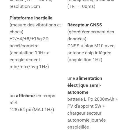
résolution 5cm
(TR = 100ms)
Plateforme inertielle
(mesure des vibrations et
Récepteur GNSS
chocs)
(géoréférencement des
±2/±4/±8/±16g 3D
données)
accéléromètre
GNSS u-blox M10 avec
(acquisition 10Hz >
antenne chip intégrée
enregistrement
(acquisition 1Hz)
min/max/avg 1Hz)
une
alimentation
électrique semi-
autonome
un
afficheur
en temps
batterie LiPo 2000mAh +
réel
PV d'appoint 5W +
128x64 px (MAJ 1Hz)
chargeur secteur
autonomie journée
ensoleillée