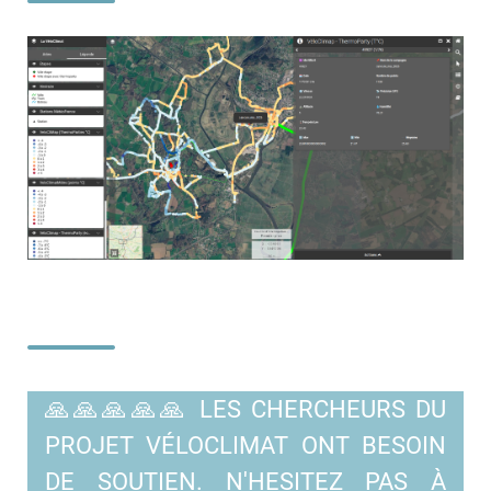
🙏🙏🙏🙏🙏 LES CHERCHEURS DU
PROJET VÉLOCLIMAT ONT BESOIN
DE SOUTIEN. N'HESITEZ PAS À